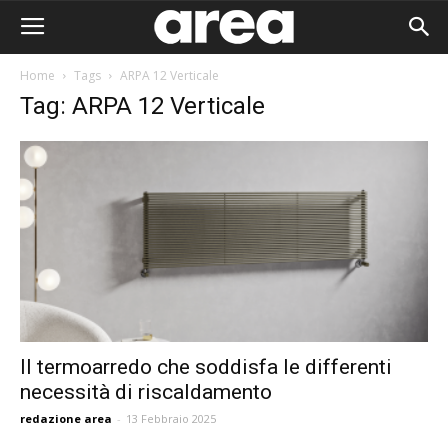
Home
Tags
ARPA 12 Verticale
Tag: ARPA 12 Verticale
Il termoarredo che soddisfa le differenti
necessità di riscaldamento
Area I
redazione area
-
13 Febbraio 2025