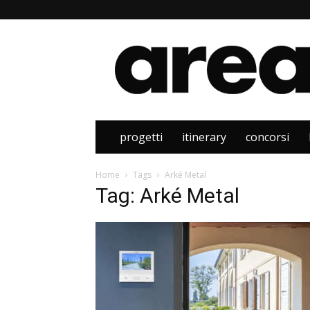
Area
progetti
itinerary
concorsi
Home
Tags
Arké Metal
Tag: Arké Metal