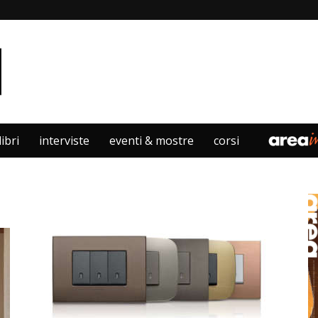
libri
interviste
eventi & mostre
corsi