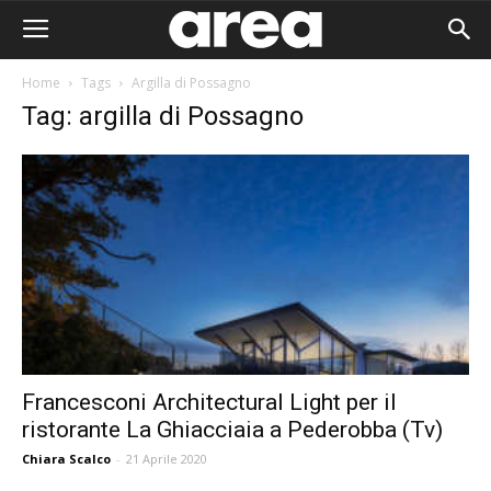
Home
Tags
Argilla di Possagno
Tag: argilla di Possagno
Francesconi Architectural Light per il
ristorante La Ghiacciaia a Pederobba (Tv)
Area I
Chiara Scalco
-
21 Aprile 2020