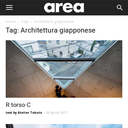
Home
Tags
Architettura giapponese
Tag: Architettura giapponese
R·torso·C
text by Atelier Tekuto
-
28 Aprile 2017
Area I