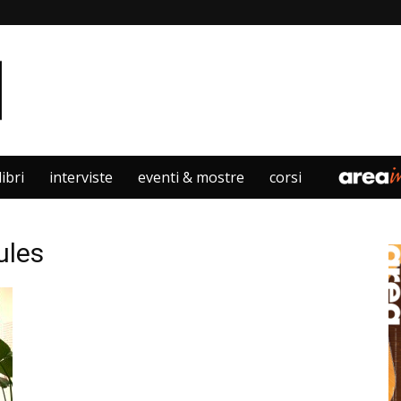
libri
interviste
eventi & mostre
corsi
ules