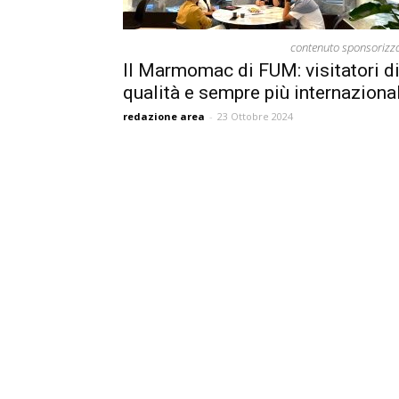
contenuto sponsorizz
Il Marmomac di FUM: visitatori d
qualità e sempre più internazional
redazione area
-
23 Ottobre 2024