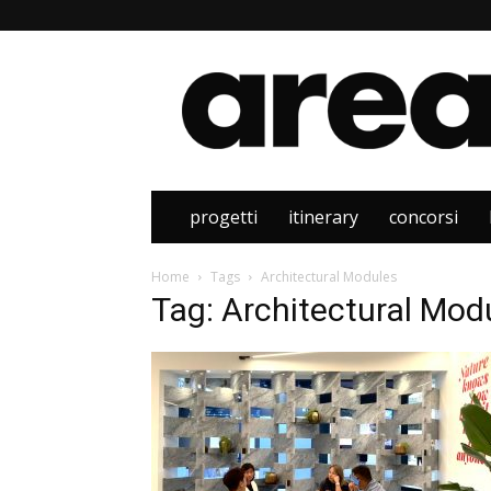
Area
progetti
itinerary
concorsi
Home
Tags
Architectural Modules
Tag: Architectural Mod