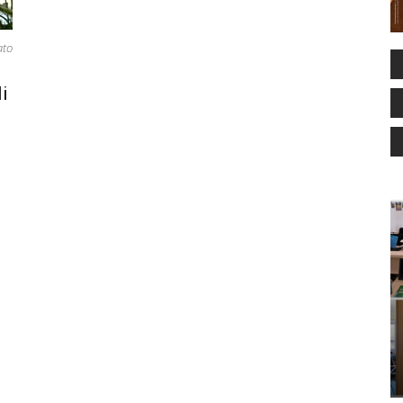
ato
i
i