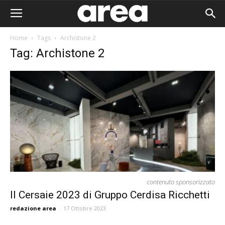
Home
Tags
Archistone 2
Tag: Archistone 2
contenuto sponsorizzato
Il Cersaie 2023 di Gruppo Cerdisa Ricchetti
Area I
redazione area
-
17 Ottobre 2023