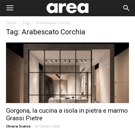
Home
Tags
Arabescato Corchia
Tag: Arabescato Corchia
Gorgona, la cucina a isola in pietra e marmo
Grassi Pietre
Area I
Chiara Scalco
-
12 Ottobre 2020