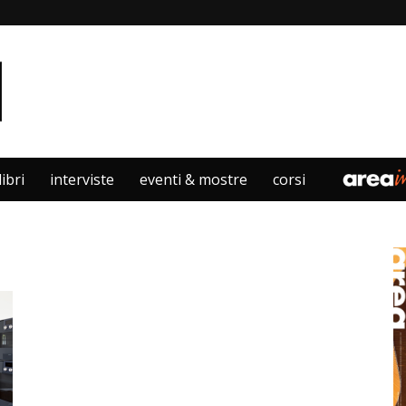
libri
interviste
eventi & mostre
corsi