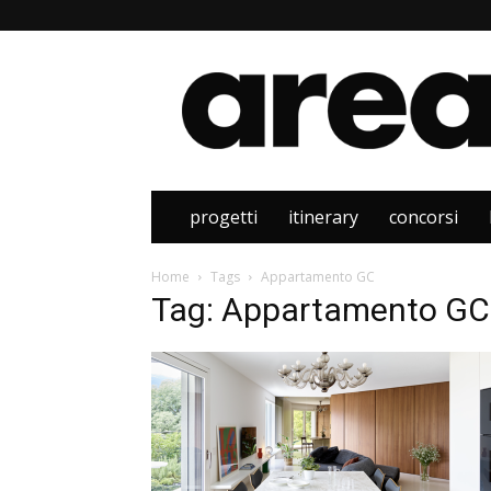
Area
progetti
itinerary
concorsi
Home
Tags
Appartamento GC
Tag: Appartamento GC