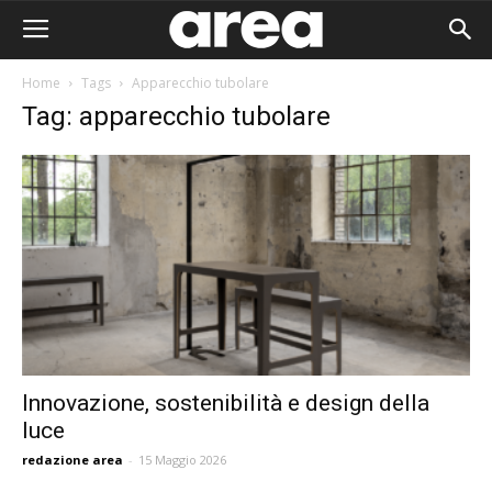
Home
Tags
Apparecchio tubolare
Tag: apparecchio tubolare
Innovazione, sostenibilità e design della
luce
Area I
redazione area
-
15 Maggio 2026