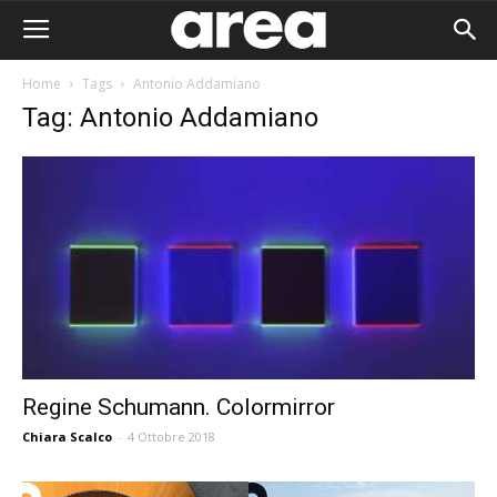
Home
Tags
Antonio Addamiano
Tag: Antonio Addamiano
Regine Schumann. Colormirror
Chiara Scalco
-
4 Ottobre 2018
Area I