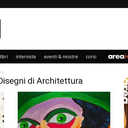
libri
interviste
eventi & mostre
corsi
ura
isegni di Architettura