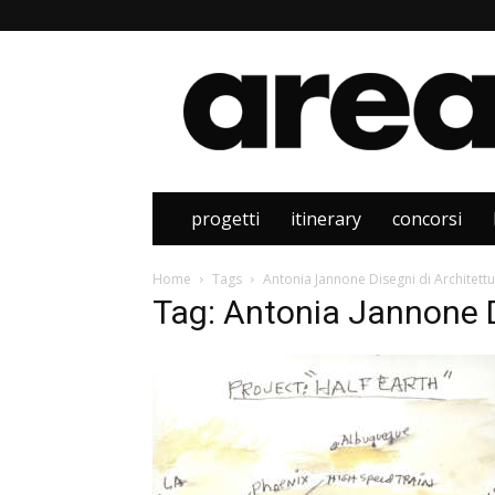
Area
progetti
itinerary
concorsi
Home
Tags
Antonia Jannone Disegni di Architett
Tag: Antonia Jannone D