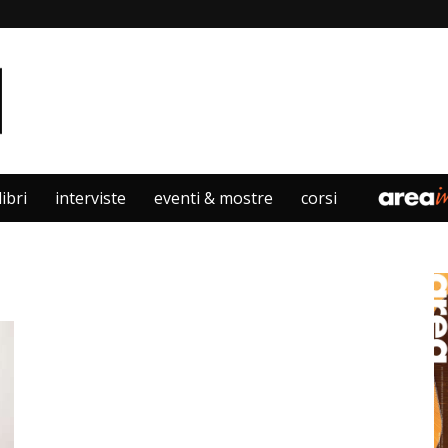
libri
interviste
eventi & mostre
corsi