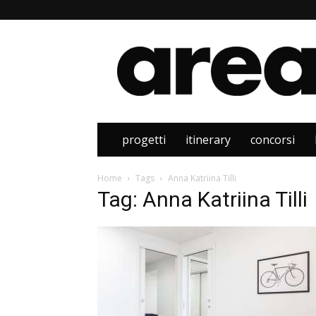
Area
progetti
itinerary
concorsi
Home
Tags
Anna Katriina Tilli
Tag: Anna Katriina Tilli