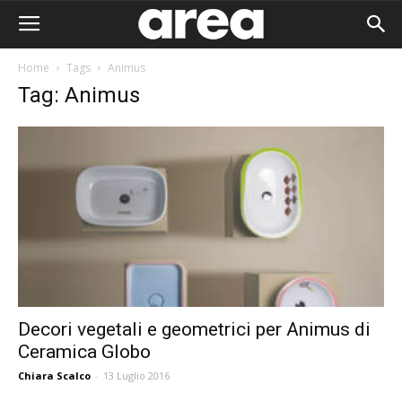
Home
Tags
Animus
Tag: Animus
Decori vegetali e geometrici per Animus di
Ceramica Globo
Area I
Chiara Scalco
-
13 Luglio 2016