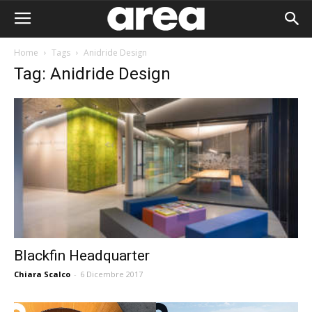
Home
Tags
Anidride Design
Tag: Anidride Design
Blackfin Headquarter
Chiara Scalco
-
6 Dicembre 2017
Area I