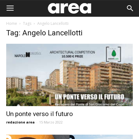
Home
Tags
Angelo Lancellotti
Tag: Angelo Lancellotti
Un ponte verso il futuro
redazione area
-
15 Marzo 2022
Area I