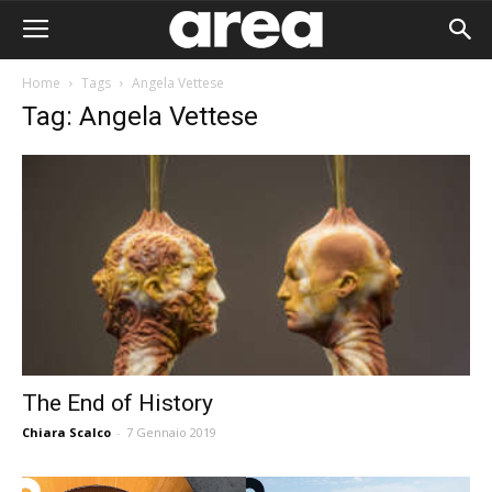
Home
Tags
Angela Vettese
Tag: Angela Vettese
The End of History
Chiara Scalco
-
7 Gennaio 2019
Area I