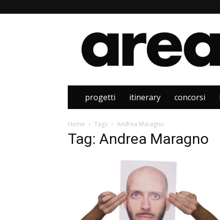
Area
progetti
itinerary
concorsi
Home
Tags
Andrea Maragno
Tag: Andrea Maragno