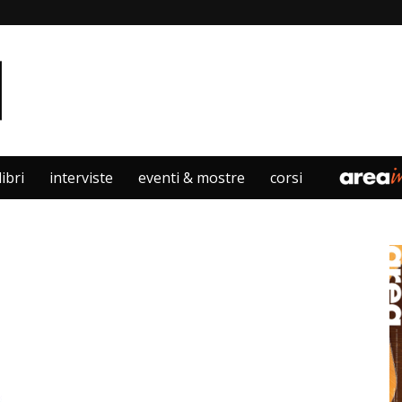
libri
interviste
eventi & mostre
corsi