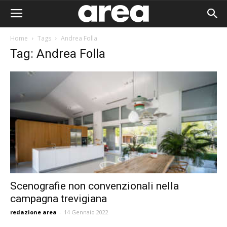
Home
Tags
Andrea Folla
Tag: Andrea Folla
Scenografie non convenzionali nella
campagna trevigiana
Area I
redazione area
-
14 Gennaio 2022