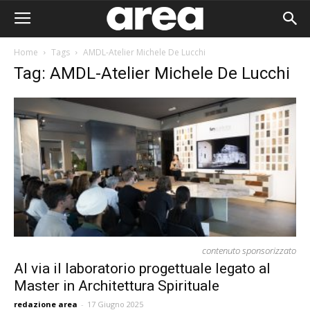
Home
Tags
AMDL-Atelier Michele De Lucchi
Tag: AMDL-Atelier Michele De Lucchi
contenuto sponsorizzato
Al via il laboratorio progettuale legato al
Master in Architettura Spirituale
Area I
redazione area
-
17 Giugno 2025