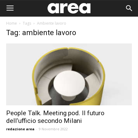
Home
Tags
Ambiente lavoro
Tag: ambiente lavoro
People Talk. Meeting pod. Il futuro
dell’ufficio secondo Milani
Area I
redazione area
-
9 Novembre 2022