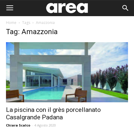
Home
Tags
Amazzonia
Tag: Amazzonia
La piscina con il grès porcellanato
Casalgrande Padana
Area I
Chiara Scalco
-
4 Agosto 2020