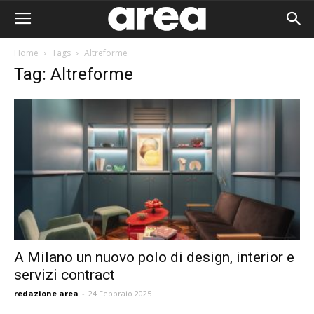
Home
Tags
Altreforme
Tag: Altreforme
A Milano un nuovo polo di design, interior e
servizi contract
Area I
redazione area
-
24 Febbraio 2025