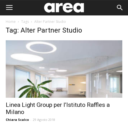
Home
Tags
Alter Partner Studio
Tag: Alter Partner Studio
Linea Light Group per l’Istituto Raffles a
Milano
Area I
Chiara Scalco
-
29 Agosto 2018