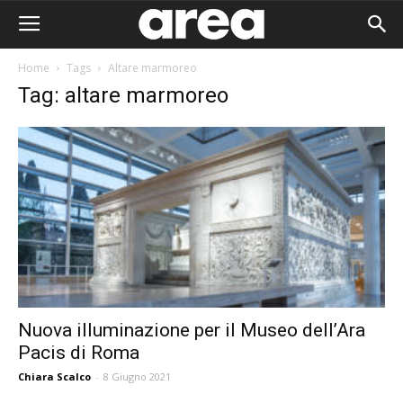
Home
Tags
Altare marmoreo
Tag: altare marmoreo
Nuova illuminazione per il Museo dell’Ara
Pacis di Roma
Area I
Chiara Scalco
-
8 Giugno 2021