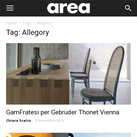
Home
Tags
Allegory
Tag: Allegory
GamFratesi per Gebrüder Thonet Vienna
Chiara Scalco
-
8 Novembre 2016
Area I