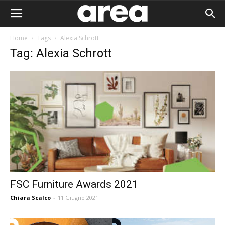
Home
Tags
Alexia Schrott
Tag: Alexia Schrott
FSC Furniture Awards 2021
Chiara Scalco
-
11 Giugno 2021
Area I