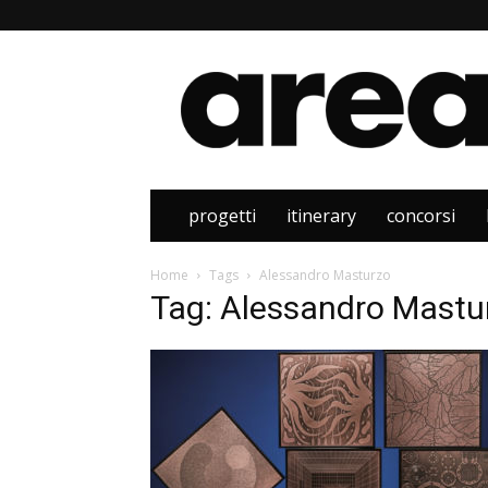
Area
progetti
itinerary
concorsi
Home
Tags
Alessandro Masturzo
Tag: Alessandro Mastu