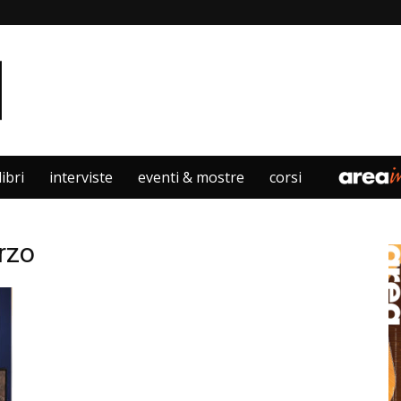
libri
interviste
eventi & mostre
corsi
rzo