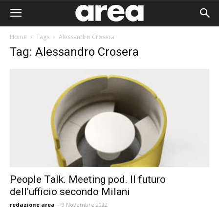
Home
Tags
Alessandro Crosera
Tag: Alessandro Crosera
People Talk. Meeting pod. Il futuro
dell’ufficio secondo Milani
Area I
redazione area
-
9 Novembre 2022