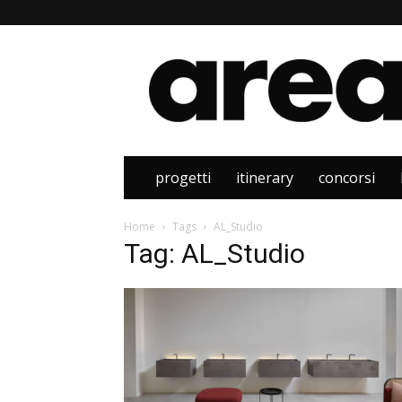
Area
progetti
itinerary
concorsi
Home
Tags
AL_Studio
Tag: AL_Studio