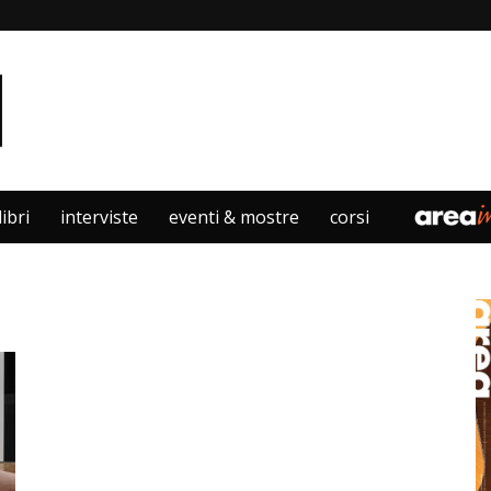
libri
interviste
eventi & mostre
corsi