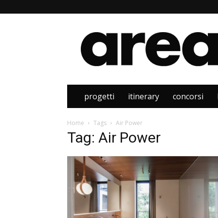
Area
progetti
itinerary
concorsi
Home
Tags
Air Power
Tag: Air Power