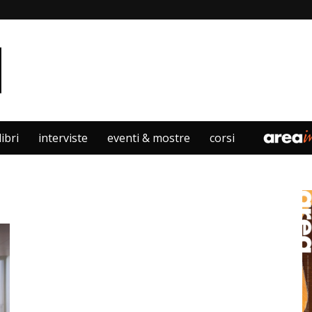
libri
interviste
eventi & mostre
corsi