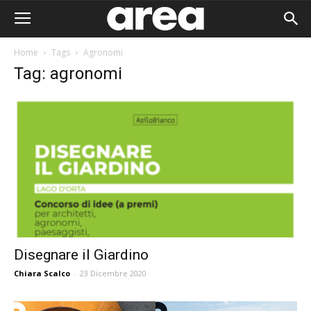
Home
Tags
Agronomi
Tag: agronomi
Disegnare il Giardino
Chiara Scalco
-
23 Dicembre 2020
Area I