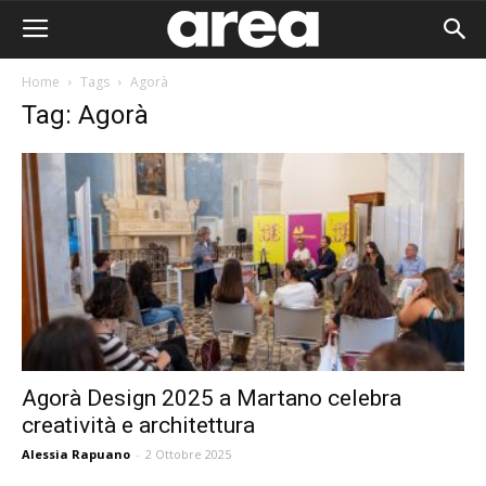
Home
Tags
Agorà
Tag: Agorà
Agorà Design 2025 a Martano celebra
creatività e architettura
Area I
Alessia Rapuano
-
2 Ottobre 2025