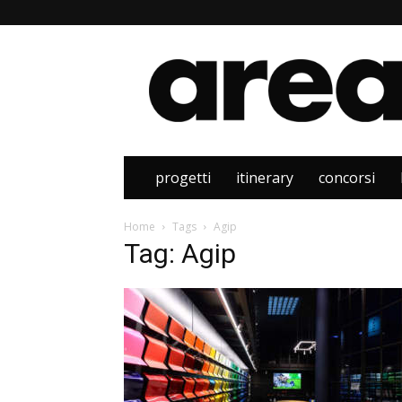
Area
progetti
itinerary
concorsi
Home
Tags
Agip
Tag: Agip