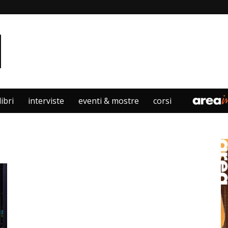
libri
interviste
eventi & mostre
corsi