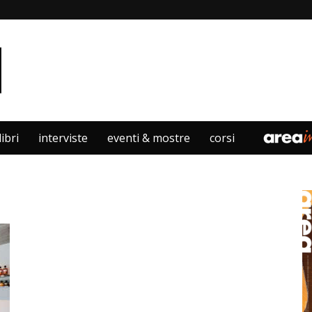
libri
interviste
eventi & mostre
corsi