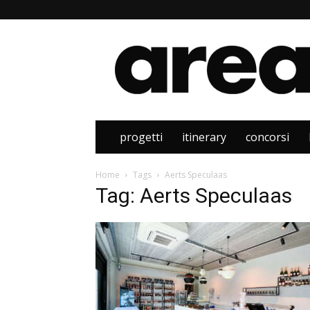
Area
progetti
itinerary
concorsi
Home
Tags
Aerts Speculaas
Tag: Aerts Speculaas