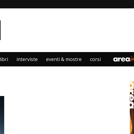
libri
interviste
eventi & mostre
corsi