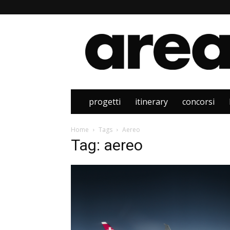
Area
progetti
itinerary
concorsi
Home
Tags
Aereo
Tag: aereo