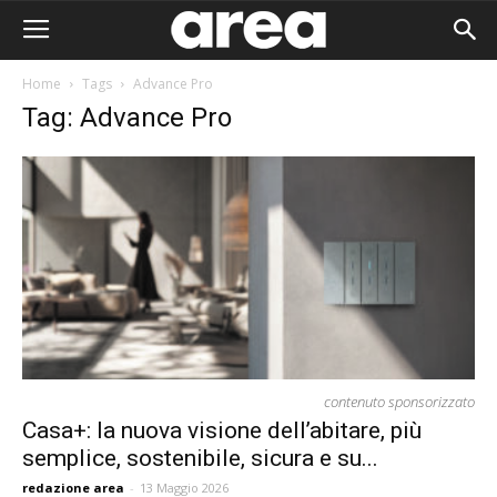
Home
Tags
Advance Pro
Tag: Advance Pro
contenuto sponsorizzato
Casa+: la nuova visione dell’abitare, più
semplice, sostenibile, sicura e su...
Area I
redazione area
-
13 Maggio 2026