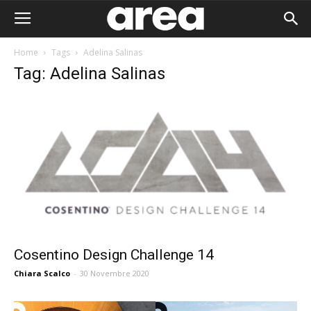
Home
Tags
Adelina Salinas
Tag: Adelina Salinas
Cosentino Design Challenge 14
Chiara Scalco
-
30 Novembre 2020
Area I