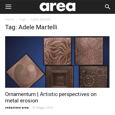
Home
Tags
Adele Martelli
Tag: Adele Martelli
Ornamentum | Artistic perspectives on
metal erosion
Area I
redazione area
-
30 Maggio 2024