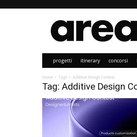
Area
progetti
itinerary
concorsi
Home
Tags
Additive Design Contest
Tag: Additive Design C