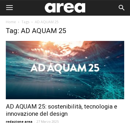
Home
Tags
AD AQUAM 25
Tag: AD AQUAM 25
AD AQUAM 25: sostenibilità, tecnologia e
innovazione del design
Area I
redazione area
-
27 Marzo 2025