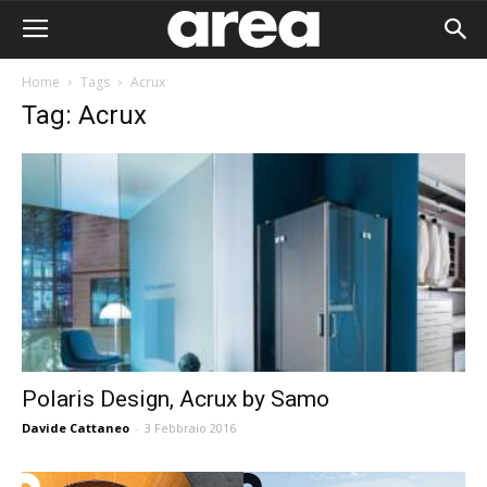
Home
Tags
Acrux
Tag: Acrux
Polaris Design, Acrux by Samo
Davide Cattaneo
-
3 Febbraio 2016
Area I