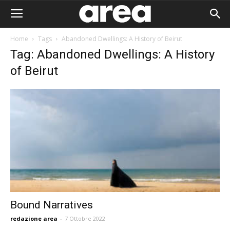
Home
Tags
Abandoned Dwellings: A History of Beirut
Tag: Abandoned Dwellings: A History
of Beirut
Bound Narratives
Area I
redazione area
-
7 Ottobre 2022