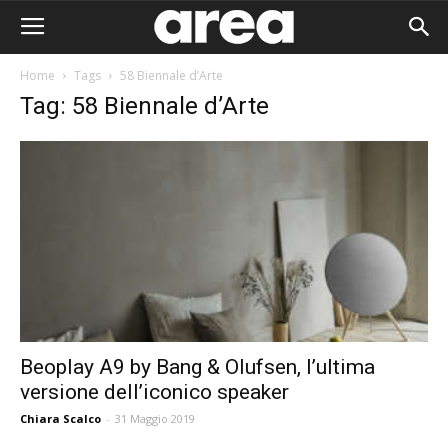
Home
Tags
58 Biennale d’Arte
Tag: 58 Biennale d’Arte
Beoplay A9 by Bang & Olufsen, l’ultima
versione dell’iconico speaker
Area I
Chiara Scalco
-
31 Maggio 2019