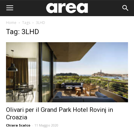
Home
Tags
3LHD
Tag: 3LHD
Olivari per il Grand Park Hotel Rovinj in
Croazia
Area I
Chiara Scalco
-
11 Maggio 2020