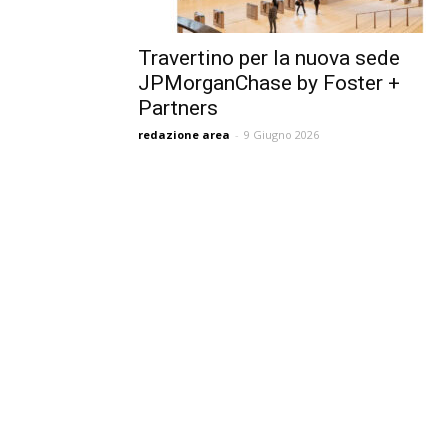
Travertino per la nuova sede
JPMorganChase by Foster +
Partners
redazione area
-
9 Giugno 2026