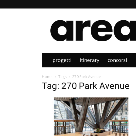
Area
progetti
itinerary
concorsi
Home
Tags
270 Park Avenue
Tag: 270 Park Avenue