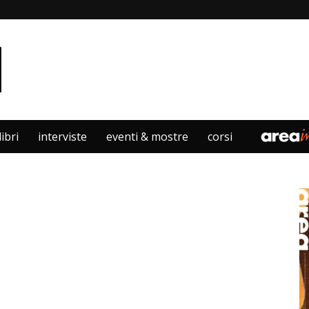
libri
interviste
eventi & mostre
corsi