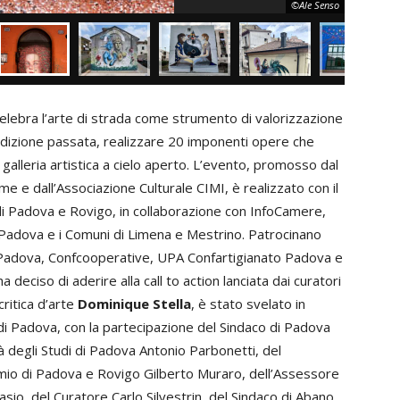
©Ale Senso
lebra l’arte di strada come strumento di valorizzazione
’edizione passata, realizzare 20 imponenti opere che
galleria artistica a cielo aperto. L’evento, promosso dal
e dall’Associazione Culturale CIMI, è realizzato con il
i Padova e Rovigo, in collaborazione con InfoCamere,
i Padova e i Comuni di Limena e Mestrino. Patrocinano
A Padova, Confcooperative, UPA Confartigianato Padova e
a deciso di aderire alla call to action lanciata dai curatori
critica d’arte
Dominique Stella
, è stato svelato in
i Padova, con la partecipazione del Sindaco di Padova
à degli Studi di Padova Antonio Parbonetti, del
mio di Padova e Rovigo Gilberto Muraro, dell’Assessore
sio, del Curatore Carlo Silvestrin, del Sindaco di Abano