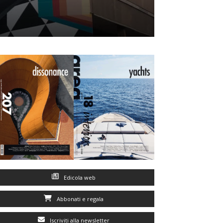
Edicola web
Abbonati e regala
Iscriviti alla newsletter