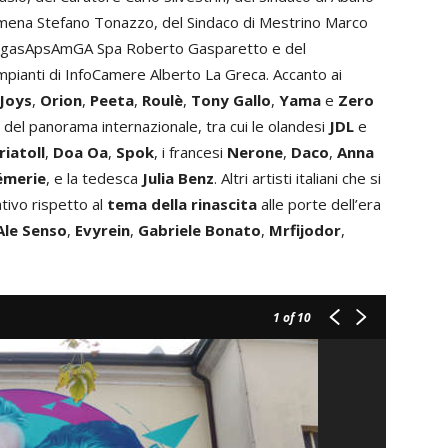
imena Stefano Tonazzo, del Sindaco di Mestrino Marco
AcegasApsAmGA Spa Roberto Gasparetto e del
mpianti di InfoCamere Alberto La Greca. Accanto ai
Joys
,
Orion
,
Peeta
,
Roulè
,
Tony Gallo
,
Yama
e
Zero
del panorama internazionale, tra cui le olandesi
JDL
e
riatoll
,
Doa Oa
,
Spok
, i francesi
Nerone
,
Daco
,
Anna
é
merie
, e la tedesca
Julia Benz
. Altri artisti italiani che si
ativo rispetto al
tema della rinascita
alle porte dell’era
Ale Senso
,
Evyrein
,
Gabriele Bonato
,
Mrfijodor
,
1
of 10