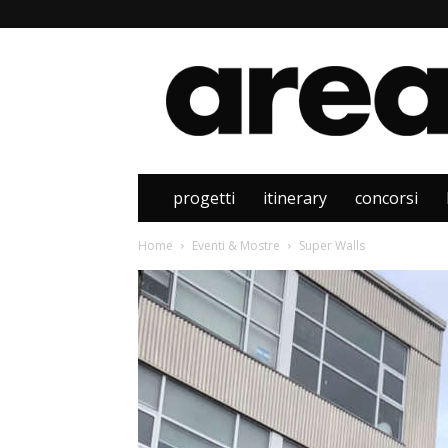
Area
progetti
itinerary
concorsi
Home
Eventi & Mostre
Super Walls