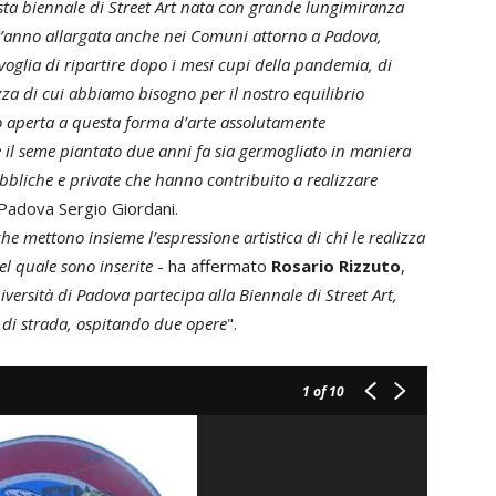
sta biennale di Street Art nata con grande lungimiranza
st’anno allargata anche nei Comuni attorno a Padova,
voglia di ripartire dopo i mesi cupi della pandemia, di
zza di cui abbiamo bisogno per il nostro equilibrio
o aperta a questa forma d’arte assolutamente
 il seme piantato due anni fa sia germogliato in maniera
ubbliche e private che hanno contribuito a realizzare
i Padova Sergio Giordani.
che mettono insieme l’espressione artistica di chi le realizza
el quale sono inserite
- ha affermato
Rosario Rizzuto
,
iversità di Padova partecipa alla Biennale di Street Art,
 di strada, ospitando due opere
".
1
of 10