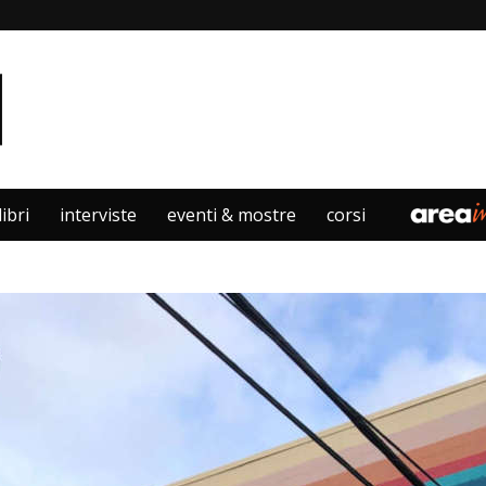
libri
interviste
eventi & mostre
corsi