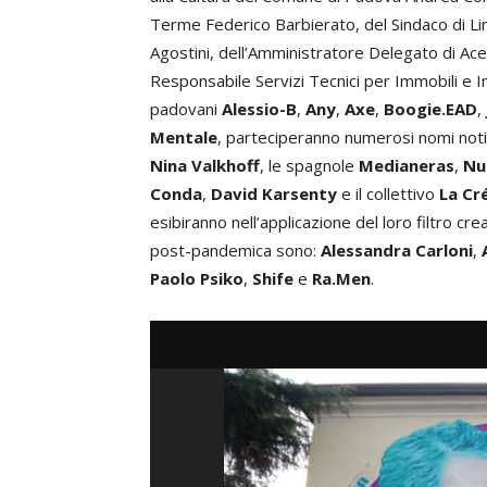
Terme Federico Barbierato, del Sindaco di L
Agostini, dell’Amministratore Delegato di 
Responsabile Servizi Tecnici per Immobili e I
padovani
Alessio-B
,
Any
,
Axe
,
Boogie.EAD
,
Mentale
, parteciperanno numerosi nomi noti 
Nina Valkhoff
, le spagnole
Medianeras
,
Nu
Conda
,
David Karsenty
e il collettivo
La Cr
esibiranno nell’applicazione del loro filtro cre
post-pandemica sono:
Alessandra Carloni
,
Paolo Psiko
,
Shife
e
Ra.Men
.