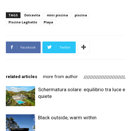
TAGS
Dolcevita
mini piscina
piscina
Piscine Laghetto
Playa
Facebook
Twitter
related articles
more from author
Schermatura solare: equilibrio tra luce e
quiete
Black outside, warm within