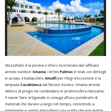
Mozzafiato è la piscina a sfioro incorniciata dal raffinato
arredo outdoor
Smania
: i lettini
Palmas
in teak con dettagli
in acciaio, il baldacchino
Amalfi
per rifugi d’eccezione e la
lampada
Casablanca
dal fascino esotico. Smania arreda
dehors di pregio da condividere in un’atmosfera rilassante.
Il savoir faire artigianale si coniuga all’uso ponderato di
materiali che durano a lungo nel tempo, resistendo a
intemperie e agenti atmosferici: una scelta che non mette