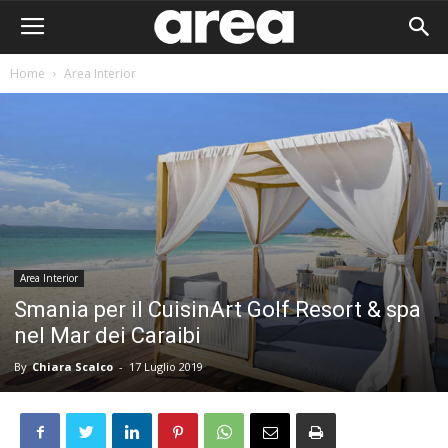
Home
Area Interior
Area Interior
Smania per il CuisinArt Golf Resort & spa
nel Mar dei Caraibi
By
Chiara Scalco
-
17 Luglio 2019
Area I