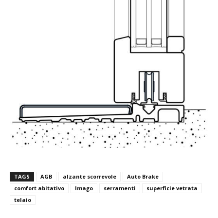
TAGS
AGB
alzante scorrevole
Auto Brake
comfort abitativo
Imago
serramenti
superficie vetrata
telaio