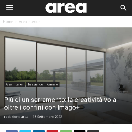
Home
Area Interior
Area Interior
Le aziende informano
contenuto sponsorizzato
Più di un serramento: la creatività vola
oltre i confini con Imago+
redazione area
-
15 Settembre 2022
Area I