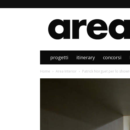
Area
progetti
itinerary
concorsi
Home
Area Interior
Patrick Norguet per lo show