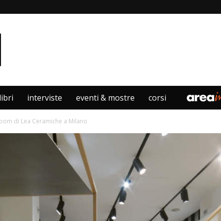
libri
interviste
eventi & mostre
corsi
room di Lea Ceramiche a Milano