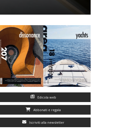
Edicola web
Abbonati e regala
Iscriviti alla newsletter