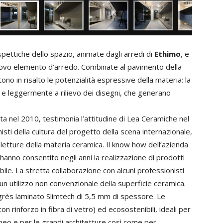
spettiche dello spazio, animate dagli arredi di
Ethimo
, e
nuovo elemento d’arredo. Combinate al pavimento della
ono in risalto le potenzialità espressive della materia: la
e e leggermente a rilievo dei disegni, che generano
ta nel 2010, testimonia l’attitudine di Lea Ceramiche nel
sti della cultura del progetto della scena internazionale,
letture della materia ceramica. Il know how dell’azienda
hanno consentito negli anni la realizzazione di prodotti
cibile. La stretta collaborazione con alcuni professionisti
un utilizzo non convenzionale della superficie ceramica.
 grès laminato Slimtech di 5,5 mm di spessore. Le
on rinforzo in fibra di vetro) ed ecosostenibili, ideali per
neo e per le grandi architetture così come per