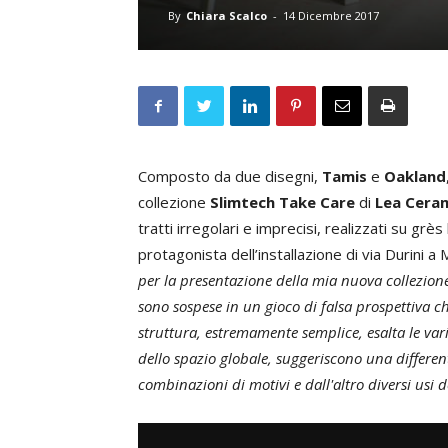
By
Chiara Scalco
-
14 Dicembre 2017
Composto da due disegni,
Tamis
e
Oakland
collezione
Slimtech Take Care
di
Lea Cera
tratti irregolari e imprecisi, realizzati su grè
protagonista dell’installazione di via Durini a M
per la presentazione della mia nuova collezione
sono sospese in un gioco di falsa prospettiva c
struttura, estremamente semplice, esalta le var
dello spazio globale, suggeriscono una differen
combinazioni di motivi e dall'altro diversi usi de