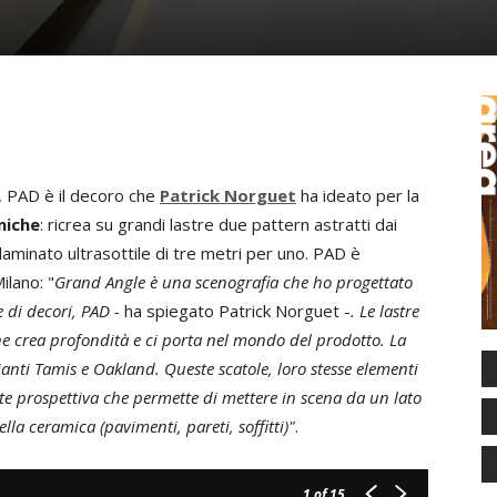
, PAD è il decoro che
Patrick Norguet
ha ideato per la
miche
: ricrea su grandi lastre due pattern astratti dai
s laminato ultrasottile di tre metri per uno. PAD è
ilano: "
Grand Angle è una scenografia che ho progettato
 di decori, PAD -
ha spiegato Patrick Norguet -
. Le lastre
he crea profondità e ci porta nel mondo del prodotto. La
ianti Tamis e Oakland. Queste scatole, loro stesse elementi
te prospettiva che permette di mettere in scena da un lato
lla ceramica (pavimenti, pareti, soffitti)"
.
1
of 15