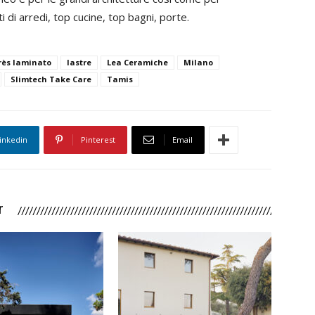
i di arredi, top cucine, top bagni, porte.
rès laminato
lastre
Lea Ceramiche
Milano
Slimtech Take Care
Tamis
inkedin
Pinterest
Email
r