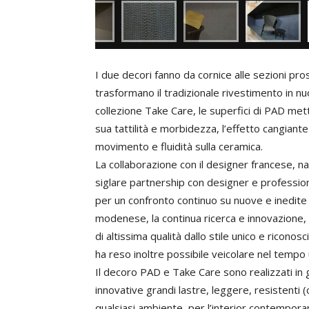
I due decori fanno da cornice alle sezioni pro
trasformano il tradizionale rivestimento in 
collezione Take Care, le superfici di PAD mett
sua tattilità e morbidezza, l’effetto cangiant
movimento e fluidità sulla ceramica.
La collaborazione con il designer francese, na
siglare partnership con designer e professioni
per un confronto continuo su nuove e inedite 
modenese, la continua ricerca e innovazione, 
di altissima qualità dallo stile unico e riconos
ha reso inoltre possibile veicolare nel tempo 
Il decoro PAD e Take Care sono realizzati in
innovative grandi lastre, leggere, resistenti (c
qualsiasi ambiente, per l’interior contempora